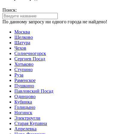
Поиск:
По данному запросу ни одного города не найдено!
Москва
Щелково
Шатура
Чехов
Солнечногорск
Сергиев Посад
Хотьково
Ступино
Руза
Раменское
Пушкино
Павловский Посад
Одинцово
Кубинка
Голицыно
Ногинск
Электроугли
Старая Купавна
Апрелевка