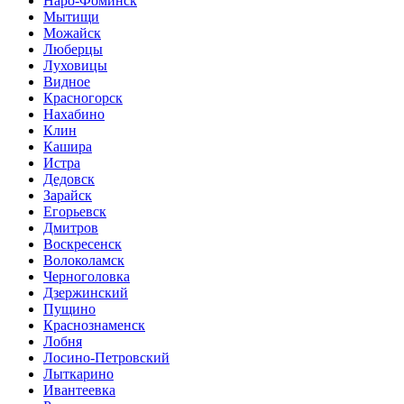
Наро-Фоминск
Мытищи
Можайск
Люберцы
Луховицы
Видное
Красногорск
Нахабино
Клин
Кашира
Истра
Дедовск
Зарайск
Егорьевск
Дмитров
Воскресенск
Волоколамск
Черноголовка
Дзержинский
Пущино
Краснознаменск
Лобня
Лосино-Петровский
Лыткарино
Ивантеевка