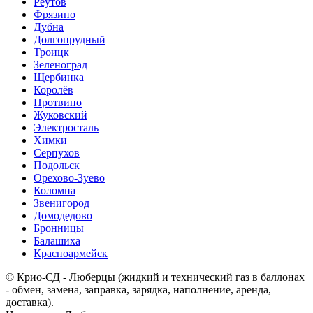
Реутов
Фрязино
Дубна
Долгопрудный
Троицк
Зеленоград
Щербинка
Королёв
Протвино
Жуковский
Электросталь
Химки
Серпухов
Подольск
Орехово-Зуево
Коломна
Звенигород
Домодедово
Бронницы
Балашиха
Красноармейск
© Крио-СД - Люберцы (жидкий и технический газ в баллонах
- обмен, замена, заправка, зарядка, наполнение, аренда,
доставка).